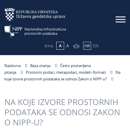
A
A
HR
EN
Naslovna
Baza znanja
Često postavljena
pitanja
Prostorni podaci, metapodaci, modeli i formati
Na
koje izvore prostornih podataka se odnosi Zakon o NIPP-u?
NA KOJE IZVORE PROSTORNIH
PODATAKA SE ODNOSI ZAKON
O NIPP-U?